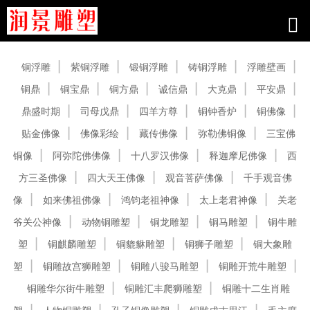
产品中心
铜浮雕
紫铜浮雕
锻铜浮雕
铸铜浮雕
浮雕壁画
铜鼎
铜宝鼎
铜方鼎
诚信鼎
大克鼎
平安鼎
鼎盛时期
司母戊鼎
四羊方尊
铜钟香炉
铜佛像
贴金佛像
佛像彩绘
藏传佛像
弥勒佛铜像
三宝佛
铜像
阿弥陀佛佛像
十八罗汉佛像
释迦摩尼佛像
西
方三圣佛像
四大天王佛像
观音菩萨佛像
千手观音佛
像
如来佛祖佛像
鸿钧老祖神像
太上老君神像
关老
爷关公神像
动物铜雕塑
铜龙雕塑
铜马雕塑
铜牛雕
塑
铜麒麟雕塑
铜貔貅雕塑
铜狮子雕塑
铜大象雕
塑
铜雕故宫狮雕塑
铜雕八骏马雕塑
铜雕开荒牛雕塑
铜雕华尔街牛雕塑
铜雕汇丰爬狮雕塑
铜雕十二生肖雕