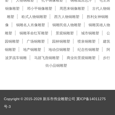
塑
人物铜雕塑
孔子铜像雕塑
铜雕成吉思汗
毛主席
铜像雕塑
邓小平铜像雕塑
周恩来铜像雕塑
古代人物铜
雕塑
欧式人物铜雕塑
西方人物铜雕塑
胜利女神铜雕
像
铜雕名人肖像雕塑
铜雕民俗人物雕塑
铜雕英雄人物
雕塑
铜雕革命红军雕塑
景观铜雕塑
城市铜雕塑
公
园铜雕塑
广场铜雕塑
园林铜雕塑
喷泉铜雕塑
建筑
铜雕塑
地产铜雕塑
地动仪铜雕塑
纪念性铜雕塑
阿
波罗战车铜雕
马踏飞燕铜雕塑
商业街景观铜雕塑
步行
街小品铜雕塑
Copyright © 2015-2028 新乐市伟业雕塑公司
冀ICP备14011275
号-3